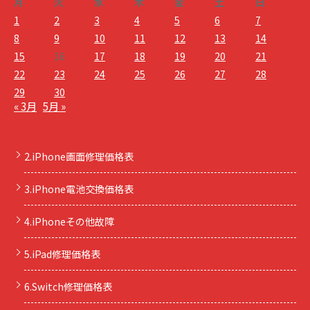
月
火
水
木
金
土
日
1
2
3
4
5
6
7
8
9
10
11
12
13
14
15
16
17
18
19
20
21
22
23
24
25
26
27
28
29
30
« 3月
5月 »
2.iPhone画面修理価格表
3.iPhone電池交換価格表
4.iPhoneその他故障
5.iPad修理価格表
6.Switch修理価格表