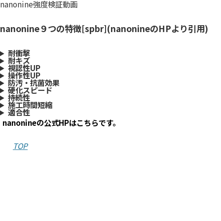
nanonine強度検証動画
nanonine９つの特徴
[spbr](nanonineのHPより引用)
耐衝撃
耐キズ
視認性UP
操作性UP
防汚・抗菌効果
硬化スピード
持続性
施工時間短縮
適合性
nanonineの公式HPはこちらです。
TOP