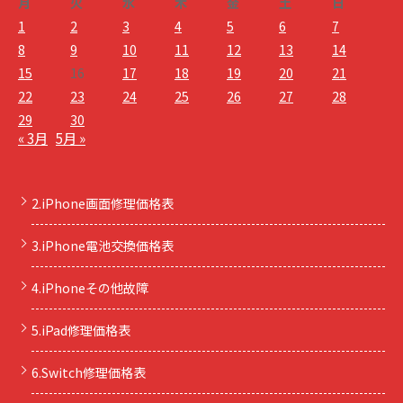
月
火
水
木
金
土
日
1
2
3
4
5
6
7
8
9
10
11
12
13
14
15
16
17
18
19
20
21
22
23
24
25
26
27
28
29
30
« 3月
5月 »
2.iPhone画面修理価格表
3.iPhone電池交換価格表
4.iPhoneその他故障
5.iPad修理価格表
6.Switch修理価格表