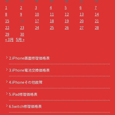
月
火
水
木
金
土
日
1
2
3
4
5
6
7
8
9
10
11
12
13
14
15
16
17
18
19
20
21
22
23
24
25
26
27
28
29
30
« 3月
5月 »
2.iPhone画面修理価格表
3.iPhone電池交換価格表
4.iPhoneその他故障
5.iPad修理価格表
6.Switch修理価格表