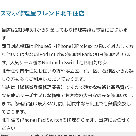
スマホ修理屋フレンド北千住店
当店は2015年5月から営業しており修理実績も豊富にございま
す。
即日対応機種はiPhone5～iPhone12ProMaxと幅広く対応してお
り他店では少ないiPodTouchの修理やiPadの即日修理も行いま
す。人気ゲーム機のNintendo Switchも即日対応☆
北千住や南千住にお住いの方や足立区、荒川区、葛飾区からお越
しの方も多くご利用いただいております。
当店は
【総務省登録修理業者】
ですので
確かな技術と高品質パー
ツを使いリーズナブルな価格
でお客様の大事な端末を修理いたし
ます。修理保証は最大3か月間、期間中なら何度でも無償交換し
ております。
北千住でiPhone iPad Switchの修理なら是非、当店にお任せく
ださい