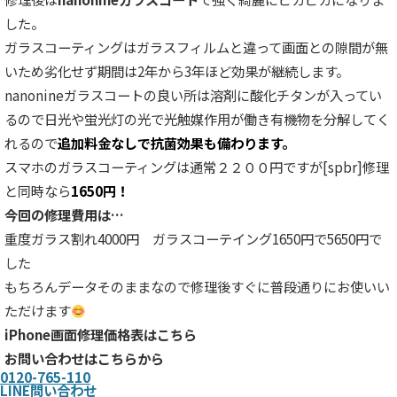
した。
ガラスコーティングはガラスフィルムと違って画面との隙間が無
いため劣化せず
期間は2年から3年ほど効果が継続
します。
nanonineガラスコートの良い所は溶剤に酸化チタンが入ってい
るので日光や蛍光灯の光で光触媒作用が働き有機物を分解してく
れるので
追加料金なしで抗菌効果も備わります。
スマホのガラスコーティングは通常２２００円ですが[spbr]修理
と同時なら
1650円！
今回の修理費用は…
重度ガラス割れ4000円 ガラスコーテイング1650円で5650円で
した
もちろんデータそのままなので修理後すぐに普段通りにお使いい
ただけます
iPhone画面修理価格表はこちら
お問い合わせはこちらから
0120-765-110
LINE問い合わせ