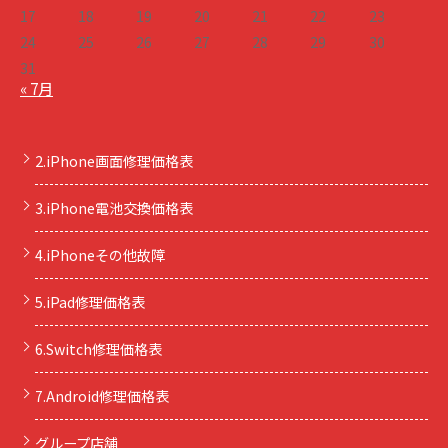
17
18
19
20
21
22
23
24
25
26
27
28
29
30
31
« 7月
2.iPhone画面修理価格表
3.iPhone電池交換価格表
4.iPhoneその他故障
5.iPad修理価格表
6.Switch修理価格表
7.Android修理価格表
グループ店舗