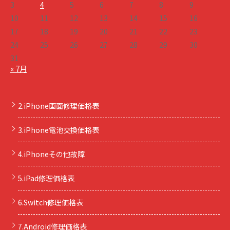
3
4
5
6
7
8
9
10
11
12
13
14
15
16
17
18
19
20
21
22
23
24
25
26
27
28
29
30
31
« 7月
2.iPhone画面修理価格表
3.iPhone電池交換価格表
4.iPhoneその他故障
5.iPad修理価格表
6.Switch修理価格表
7.Android修理価格表