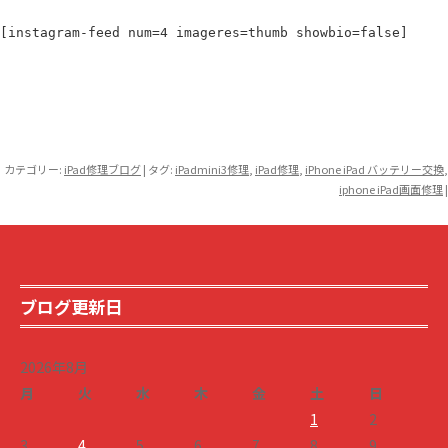
[instagram-feed num=4 imageres=thumb showbio=false]
カテゴリー:
iPad修理ブログ
| タグ:
iPadmini3修理
,
iPad修理
,
iPhone iPad バッテリー交換
,
iphone iPad画面修理
|
ブログ更新日
2026年8月
月
火
水
木
金
土
日
1
2
3
4
5
6
7
8
9