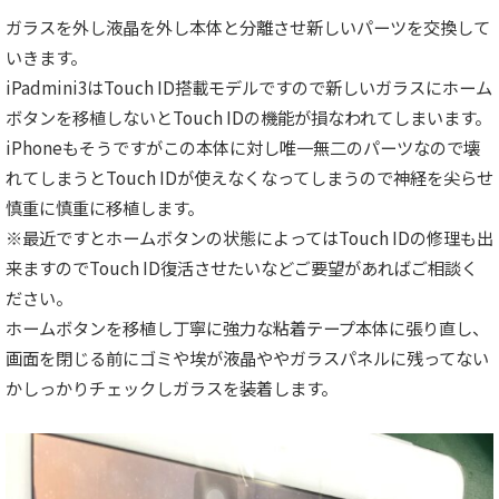
ガラスを外し液晶を外し本体と分離させ新しいパーツを交換して
いきます。
iPadmini3はTouch ID搭載モデルですので新しいガラスにホーム
ボタンを移植しないとTouch IDの機能が損なわれてしまいます。
iPhoneもそうですがこの本体に対し唯一無二のパーツなので壊
れてしまうとTouch IDが使えなくなってしまうので神経を尖らせ
慎重に慎重に移植します。
※最近ですとホームボタンの状態によってはTouch IDの修理も出
来ますのでTouch ID復活させたいなどご要望があればご相談く
ださい。
ホームボタンを移植し丁寧に強力な粘着テープ本体に張り直し、
画面を閉じる前にゴミや埃が液晶ややガラスパネルに残ってない
かしっかりチェックしガラスを装着します。