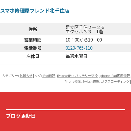
スマホ修理屋フレンド北千住店
足立区千住２－２６
住所
エクセル３３ 1階
営業時間
10：00から19：00
電話番号
0120-765-110
店休日
毎週水曜日
カテゴリー:
お知らせ
| タグ:
iPad修理
,
iPhone iPad バッテリー交換
,
iphone iPad画面修理
,
iPhone修理
,
Switch修理
,
ガラスコーティング
|
ブログ更新日