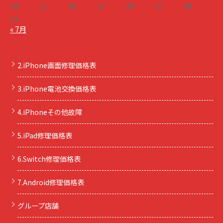
24
25
26
27
28
29
30
31
« 7月
2.iPhone画面修理価格表
3.iPhone電池交換価格表
4.iPhoneその他故障
5.iPad修理価格表
6.Switch修理価格表
7.Android修理価格表
グループ店舗